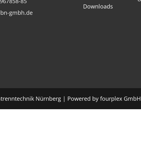
967858-85
Downloads
@bn-gmbh.de
renntechnik Nürnberg | Powered by
fourplex GmbH