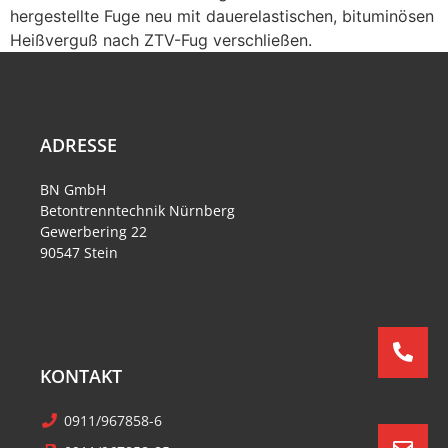
hergestellte Fuge neu mit dauerelastischen, bituminösen
Heißverguß nach ZTV-Fug verschließen.
ADRESSE
BN GmbH
Betontrenntechnik Nürnberg
Gewerbering 22
90547 Stein
KONTAKT
0911/967858-6